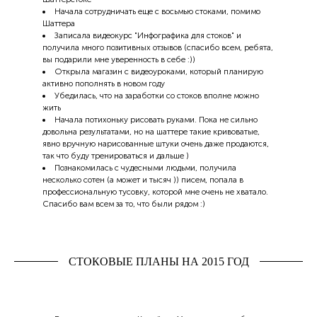
Начала сотрудничать еще с восьмью стоками, помимо
Шаттера
Записала видеокурс "Инфографика для стоков" и
получила много позитивных отзывов (спасибо всем, ребята,
вы подарили мне уверенность в себе :))
Открыла магазин с видеоуроками, который планирую
активно пополнять в новом году
Убедилась, что на заработки со стоков вполне можно
жить
Начала потихоньку рисовать руками. Пока не сильно
довольна результатами, но на шаттере такие кривоватые,
явно вручную нарисованные штуки очень даже продаются,
так что буду тренироваться и дальше )
Познакомилась с чудесными людьми, получила
несколько сотен (а может и тысяч )) писем, попала в
профессиональную тусовку, которой мне очень не хватало.
Спасибо вам всем за то, что были рядом :)
СТОКОВЫЕ ПЛАНЫ НА 2015 ГОД