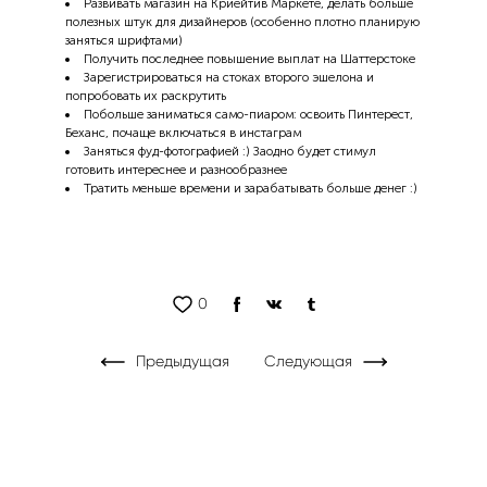
Развивать магазин на Криейтив Маркете, делать больше
полезных штук для дизайнеров (особенно плотно планирую
заняться шрифтами)
Получить последнее повышение выплат на Шаттерстоке
Зарегистрироваться на стоках второго эшелона и
попробовать их раскрутить
Побольше заниматься само-пиаром: освоить Пинтерест,
Беханс, почаще включаться в инстаграм
Заняться фуд-фотографией :) Заодно будет стимул
готовить интереснее и разнообразнее
Тратить меньше времени и зарабатывать больше денег :)
0
Предыдущая
Следующая