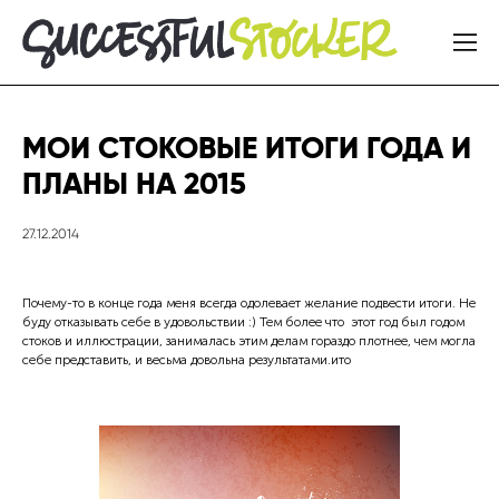
МОИ СТОКОВЫЕ ИТОГИ ГОДА И
ПЛАНЫ НА 2015
27.12.2014
Почему-то в конце года меня всегда одолевает желание подвести итоги. Не
буду отказывать себе в удовольствии :) Тем более что этот год был годом
стоков и иллюстрации, занималась этим делам гораздо плотнее, чем могла
себе представить, и весьма довольна результатами.ито