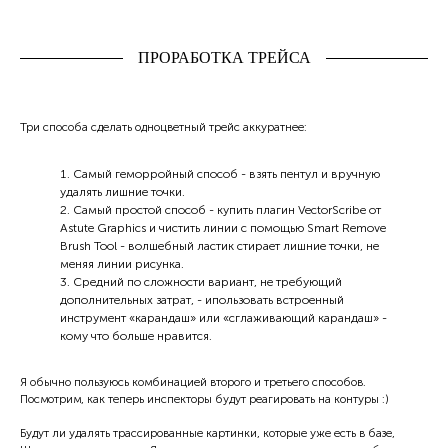
ПРОРАБОТКА ТРЕЙСА
Три способа сделать одноцветный трейс аккуратнее:
Самый геморройный способ - взять пентул и вручную
удалять лишние точки.
Самый простой способ - купить плагин VectorScribe от
Astute Graphics и чистить линии с помощью Smart Remove
Brush Tool - волшебный ластик стирает лишние точки, не
меняя линии рисунка.
Средний по сложности вариант, не требующий
дополнительных затрат, - ипользовать встроенный
инструмент «карандаш» или «сглаживающий карандаш» -
кому что больше нравится.
Я обычно пользуюсь комбинацией второго и третьего способов.
Посмотрим, как теперь инспекторы будут реагировать на контуры :)
Будут ли удалять трассированные картинки, которые уже есть в базе,