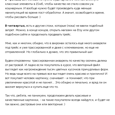
классные элементы в 15мб, чтобы качество не стало совсем уж
кошмарным. И вообще нужно будет производить куда меньше
манипуляций во время пост-обработки. А значит, осовободится время,
чтобы рисовать больше :)
В-четвертых,
есть и другие стоки, которые (пока) не ввели подобный
запрет. Можно, в конце концов, открыть магазин на Etsy или другом
подобном сайте и продолжать продавать трейс.
Мне, как и многим, обидно, что в закромах осталось еще много акварели
под трейс и уже трассированной и даже с ключевиками, но еще не
отправленной. Но глобально я думаю, что это правильный шаг.
Будем откровенны: трассированная акварель по качеству ооочень далека
от растровой. И ладно если покупатель в курсе, что векторный файл
выглядит как нагромождение тысяч цветных кусочков причудливых форм.
Но ведь чаще всего на превью все выглядит очень красиво и прилично! И
вот покупает человек картинку, скачивает - и понимает, что при
увеличении красотой и не пахнет... Это обидно и печально, и вряд ли он
захочет вернуться и купить еще что-то.
Так что, ребята, не паникуем, продолжаем делать красивые и
качественные картинки, - на такие покупатели всегда найдутся, и будет не
так важно, растровые они или векторные :)