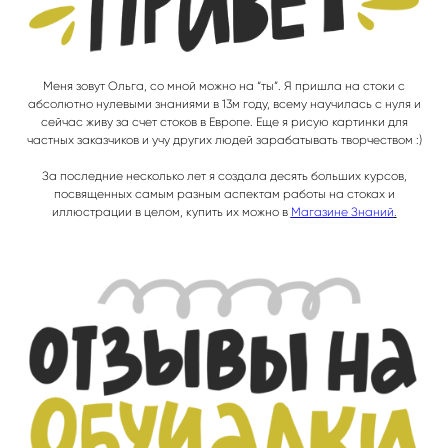
Меня зовут Ольга, со мной можно на “ты”. Я пришла на стоки с
абсолютно нулевыми знаниями в 13м году, всему научилась с нуля и
сейчас живу за счет стоков в Европе. Еще я рисую картинки для
частных заказчиков и учу других людей зарабатывать творчеством :)
За последние несколько лет я создала десять больших курсов,
посвященных самым разным аспектам работы на стоках и
иллюстрации в целом, купить их можно в
Магазине Знаний
.