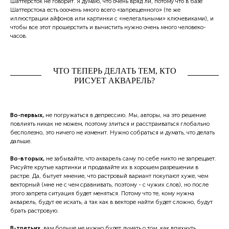
Шаттерсток не говорит. Я думаю, что очень вряд ли, потому что в базе
Шаттерстока есть ооочень много всего «запрещенного» (те же
иллюстрации айфонов или картинки с «нелегальными» ключевиками), и
чтобы все этот прошерстить и вычистить нужно очень много человеко-
часов.
ЧТО ТЕПЕРЬ ДЕЛАТЬ ТЕМ, КТО
РИСУЕТ АКВАРЕЛЬ?
Во-первых,
не погружаться в депрессию. Мы, авторы, на это решение
повлиять никак не можем, поэтому злиться и расстраиваться глобально
бесполезно, это ничего не изменит. Нужно собраться и думать, что делать
дальше.
Во-вторых,
не забывайте, что акварель саму по себе никто не запрещает.
Рисуйте крутые картинки и продавайте их в хорошем разрешении в
растре. Да, бытует мнение, что растровый вариант покупают хуже, чем
векторный (мне не с чем сравнивать, поэтому - с чужих слов), но после
этого запрета ситуация будет меняться. Потому что те, кому нужна
акварель, будут ее искать, а так как в векторе найти будет сложно, будут
брать растровую.
В-третьих,
вам больше не нужно будет думать о том, как впихнуть