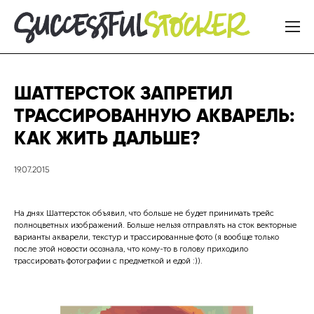
ШАТТЕРСТОК ЗАПРЕТИЛ
ТРАССИРОВАННУЮ АКВАРЕЛЬ:
КАК ЖИТЬ ДАЛЬШЕ?
19.07.2015
На днях Шаттерсток объявил, что больше не будет принимать трейс
полноцветных изображений. Больше нельзя отправлять на сток векторные
варианты акварели, текстур и трассированные фото (я вообще только
после этой новости осознала, что кому-то в голову приходило
трассировать фотографии с предметкой и едой :)).​