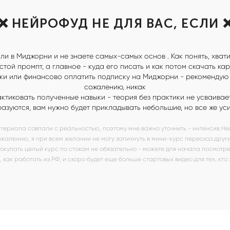
❌ НЕЙРОФУД НЕ ДЛЯ ВАС, ЕСЛИ 
ли в Миджорни и не знаете самых-самых основ . Как понять, хвати
остой промпт, а главное - куда его писать и как потом скачать кар
ки или финансово оплатить подписку на Миджорни - рекомендую за
сожалению, никак
ктиковать полученные навыки - теория без практики не усваивае
азуются, вам нужно будет прикладывать небольшие, но все же ус
атериала совпали с реальностью, поэтому мне важно уточнить - интенсив Не
жалению, я при всем желании не могу запихнуть в мини-курс пересказ други
, покупать целый курс по стокам не обязательно - можете для начала посмотр
, как работать из РФ, и скоро будет еще больше стартовых видео для тех, кто