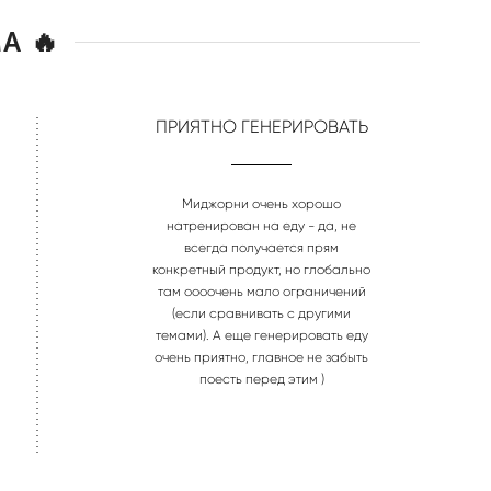
А 🔥
ПРИЯТНО ГЕНЕРИРОВАТЬ
Миджорни очень хорошо
натренирован на еду - да, не
всегда получается прям
конкретный продукт, но глобально
там оооочень мало ограничений
(если сравнивать с другими
темами). А еще генерировать еду
очень приятно, главное не забыть
поесть перед этим )