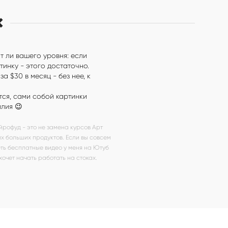
❌
т ли вашего уровня: если
тинку - этого достаточно.
 $30 в месяц - без нее, к
тся, сами собой картинки
илия 😉
йрофуд - это не замена курсов Арт
х больших продуктов. Если вы совсем
еть бесплатные видео у меня на Ютуб
 хочет начать работать на стоках.