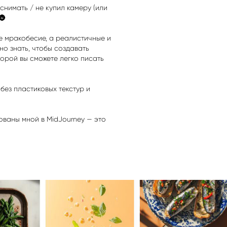
 снимать / не купил камеру (или
🌚
е мракобесие, а реалистичные и
о знать, чтобы создавать
орой вы сможете легко писать
без пластиковых текстур и
ованы мной в MidJourney — это