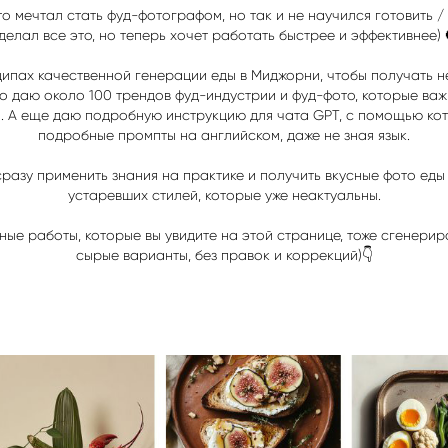
то мечтал стать фуд-фотографом, но так и не научился готовить /
делал все это, но теперь хочет работать быстрее и эффективнее) 
ипах качественной генерации еды в Миджорни, чтобы получать н
о даю около 100 трендов фуд-индустрии и фуд-фото, которые важн
 А еще даю подробную инструкцию для чата GPT, с помощью кот
подробные промпты на английском, даже не зная язык.
сразу применить знания на практике и получить вкусные фото еды 
устаревших стилей, которые уже неактуальны.
ьные работы, которые вы увидите на этой странице, тоже сгенерир
сырые варианты, без правок и коррекций)👇