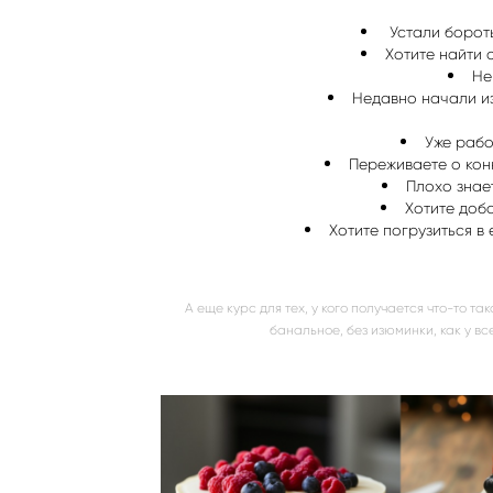
Устали бороть
Хотите найти 
Не
Недавно начали из
Уже рабо
Переживаете о конк
Плохо знае
Хотите доб
Хотите погрузиться 
А еще курс для тех, у кого получается что-то так
банальное, без изюминки, как у все