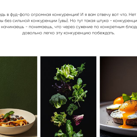
ведь в фуд-фото огромная конкуренция! И я вам отвечу вот что. Не
 без сильной конкуренции (увы). Но тут такая штука - конкуренци
к начинаешь - понимаешь, что через сужение по конкретным блю
довольно легко эту конкуренцию побеждать.