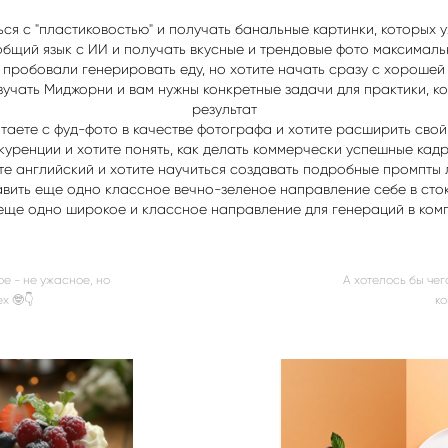
ся с "пластиковостью" и получать банальные картинки, которых у
общий язык с ИИ и получать вкусные и трендовые фото максималь
 пробовали генерировать еду, но хотите начать сразу с хорошей
учать Миджорни и вам нужны конкретные задачи для практики, к
результат
таете с фуд-фото в качестве фотографа и хотите расширить сво
уренции и хотите понять, как делать коммерчески успешные кадр
те английский и хотите научиться создавать подробные промпты л
авить еще одно классное вечно-зеленое направление себе в сто
в еще одно широкое и классное направление для генераций в ко
ое - не ужасное, но
А хотелось бы чег
х 🤓👇
ко