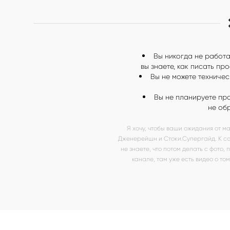
Вы никогда не работа
вы знаете, как писать пр
Вы не можете техничес
Вы не планируете пра
не обр
Я хочу, чтобы ваши ожидания от м
Дженерейшн и Стоки.Супергайд. К со
не знаете, что потом делать с фото
канале, там уже есть видео о том