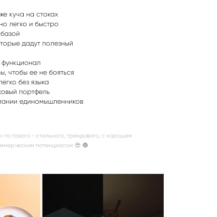
же куча на стоках
но легко и быстро
 базой
оторые дадут полезный
й функционал
ы, чтобы ее не бояться
егко без языка
ковый портфель
мпании единомышленников
о-то такого - стильного, трендового, с хорошим
ммерческим потенциалом 😎 🌚