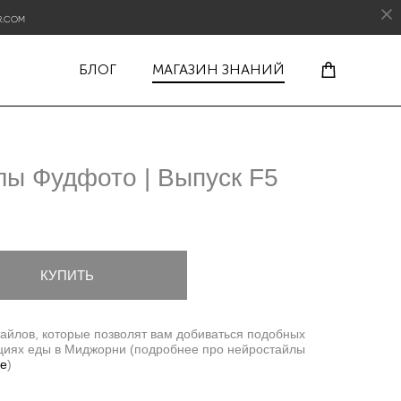
R.COM
БЛОГ
МАГАЗИН ЗНАНИЙ
ы Фудфото | Выпуск F5
КУПИТЬ
тайлов, которые позволят вам добиваться подобных
ациях еды в Миджорни (подробнее про нейростайлы
ке
)