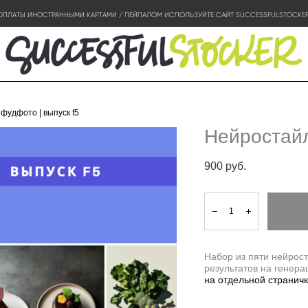
ОПЛАТЫ ИНОСТРАННЫМИ КАРТАМИ / ПЕЙПАЛОМ ИСПОЛЬЗУЙТЕ САЙТ SUCCESSFULSTOCKE
фудфото | выпуск f5
Нейростайл
900 pуб.
Набор из пяти нейрос
результатов на генер
на отдельной странич