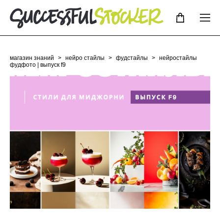
магазин знаний
>
нейро стайлы
>
фудстайлы
>
нейростайлы
фудфото | выпуск f9